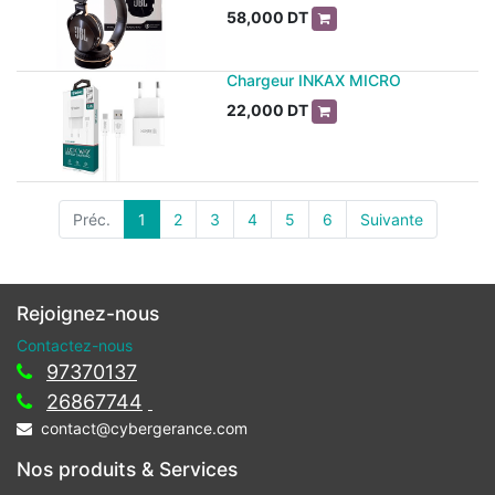
58,000
DT
Chargeur INKAX MICRO
22,000
DT
Préc.
1
2
3
4
5
6
Suivante
Rejoignez-nous
Contactez-nous
97370137
26867744
contact@cybergerance.com
Nos produits & Services