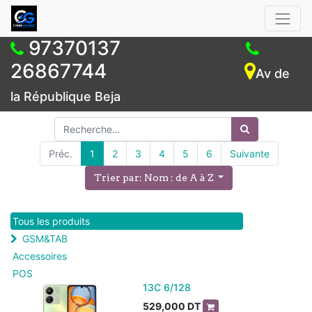
97370137
26867744
Av de
la République Beja
Préc.
1
2
3
4
5
6
Suivante
Trier par: Nom : de A à Z
Tous les produits
GSM&TAB
Accessoires
POS
13C 6/128
529,000
DT