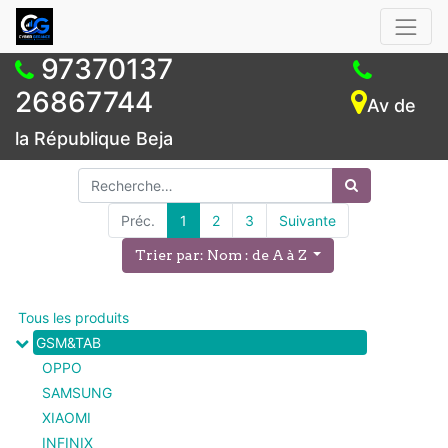
97370137
26867744
Av de
la République Beja
Préc.
1
2
3
Suivante
Trier par: Nom : de A à Z
Tous les produits
GSM&TAB
OPPO
SAMSUNG
XIAOMI
INFINIX