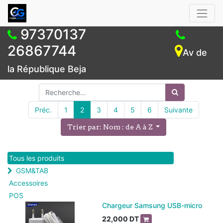
97370137
26867744
Av de
la République Beja
Préc.
1
2
3
4
5
6
Suivante
Trier par: Nom : de A à Z
Tous les produits
GSM&TAB
Accessoires
POS
Chargeur Samsung USB-micro
22,000
DT