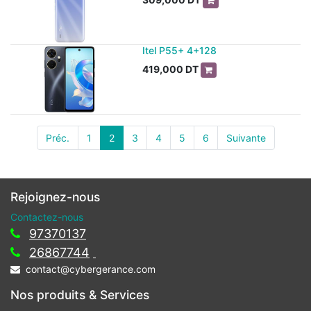
Itel P55+ 4+128
419,000
DT
Préc.
1
2
3
4
5
6
Suivante
Rejoignez-nous
Contactez-nous
97370137
26867744
contact@cybergerance.com
Nos produits & Services