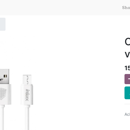
Sh
v
1
Ac