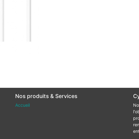
Nos produits & Services
Cy
Accueil
No
l'o
pr
re
en