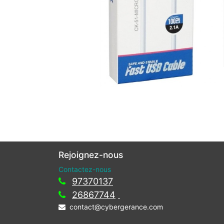
Rejoignez-nous
Contactez-nous
97370137
26867744
contact@cybergerance.com