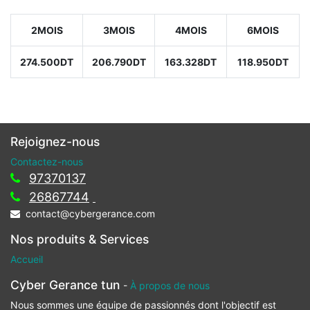
2MOIS
3MOIS
4MOIS
6MOIS
274.500DT
206.790DT
163.328DT
118.950DT
Rejoignez-nous
Contactez-nous
97370137
26867744
contact@cybergerance.com
Nos produits & Services
Accueil
Cyber Gerance tun
-
À propos de nous
Nous sommes une équipe de passionnés dont l'objectif est