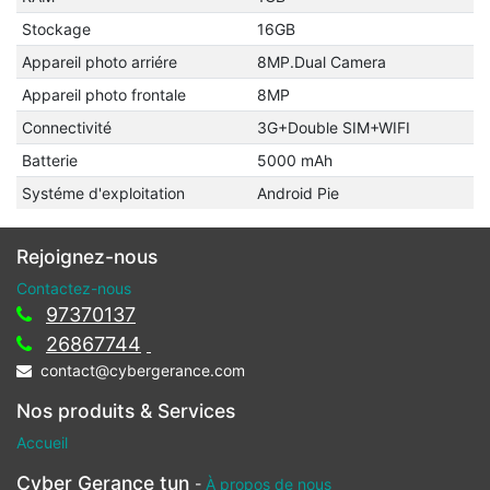
Stockage
16GB
Appareil photo arriére
8MP.Dual Camera
Appareil photo frontale
8MP
Connectivité
3G+Double SIM+WIFI
Batterie
5000 mAh
Systéme d'exploitation
Android Pie
Rejoignez-nous
Contactez-nous
97370137
26867744
contact@cybergerance.com
Nos produits & Services
Accueil
Cyber Gerance tun
-
À propos de nous