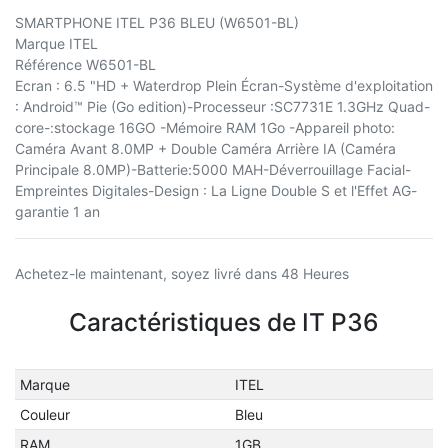
SMARTPHONE ITEL P36 BLEU (W6501-BL)
Marque ITEL
Référence W6501-BL
Ecran : 6.5 "HD + Waterdrop Plein Écran-Système d'exploitation
: Android™ Pie (Go edition)-Processeur :SC7731E 1.3GHz Quad-
core-:stockage 16GO -Mémoire RAM 1Go -Appareil photo:
Caméra Avant 8.0MP + Double Caméra Arrière IA (Caméra
Principale 8.0MP)-Batterie:5000 MAH-Déverrouillage Facial-
Empreintes Digitales-Design : La Ligne Double S et l'Effet AG-
garantie 1 an
Achetez-le maintenant, soyez livré dans 48 Heures
Caractéristiques de IT P36
Marque
ITEL
Couleur
Bleu
RAM
1GB